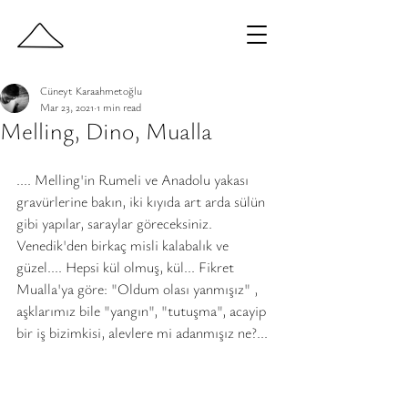
Cüneyt Karaahmetoğlu
Mar 23, 2021
1 min read
Melling, Dino, Mualla
.... Melling'in Rumeli ve Anadolu yakası 
gravürlerine bakın, iki kıyıda art arda sülün 
gibi yapılar, saraylar göreceksiniz. 
Venedik'den birkaç misli kalabalık ve 
güzel.... Hepsi kül olmuş, kül... Fikret 
Mualla'ya göre: "Oldum olası yanmışız" , 
aşklarımız bile "yangın", "tutuşma", acayip 
bir iş bizimkisi, alevlere mi adanmışız ne?...	